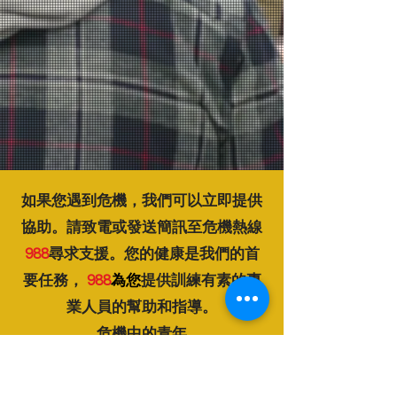
如果您遇到危機，我們可以立即提供
協助。請致電或發送簡訊至危機熱線
988
尋求支援。您的健康是我們的首
要任務，
988
為您
提供訓練有素的專
業人員的幫助和指導。
危機中的青年
致電全國兒童醫院
614 - 711 - 1800